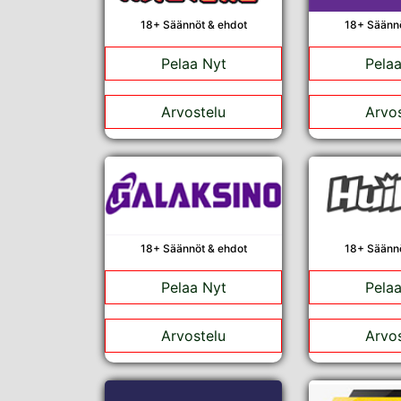
18+ Säännöt & ehdot
18+ Säännö
Pelaa Nyt
Pela
Arvostelu
Arvos
18+ Säännöt & ehdot
18+ Säännö
Pelaa Nyt
Pela
Arvostelu
Arvos