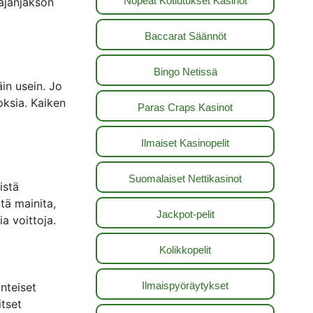
Nopeat Kotiutukset Kasinot
 ajanjakson
Baccarat Säännöt
Bingo Netissä
äin usein. Jo
oksia. Kaiken
Paras Craps Kasinot
Ilmaiset Kasinopelit
Suomalaiset Nettikasinot
istä
tä mainita,
Jackpot-pelit
a voittoja.
Kolikkopelit
Ilmaispyöräytykset
inteiset
itset