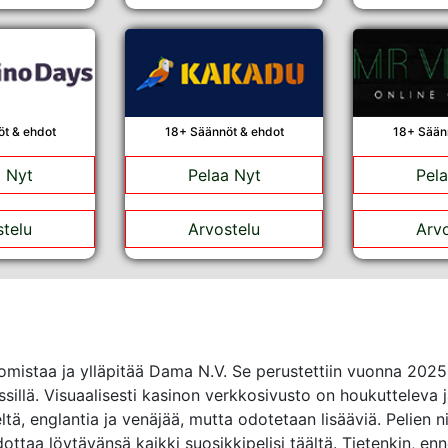
t & ehdot
18+ Säännöt & ehdot
18+ Sään
a Nyt
Pelaa Nyt
Pela
telu
Arvostelu
Arvo
omistaa ja ylläpitää Dama N.V. Se perustettiin vuonna 202
sillä. Visuaalisesti kasinon verkkosivusto on houkutteleva 
eltä, englantia ja venäjää, mutta odotetaan lisääviä. Pelien 
ttaa löytävänsä kaikki suosikkipelisi täältä. Tietenkin, enn