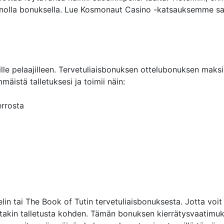
hienolla bonuksella. Lue Kosmonaut Casino -katsauksemme s
sille pelaajilleen. Tervetuliaisbonuksen ottelubonuksen maks
äistä talletuksesi ja toimii näin:
errosta
lin tai The Book of Tutin tervetuliaisbonuksesta. Jotta voit
 kutakin talletusta kohden. Tämän bonuksen kierrätysvaatimu