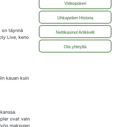
Videopokeri
Uhkapelien Historia
o on täynnä
Nettikasinot Artikkelit
poly Live, keno
Ota yhteyttä
iin kauan kuin
 kanssa.
pler ovat vain
 Myös maksujen