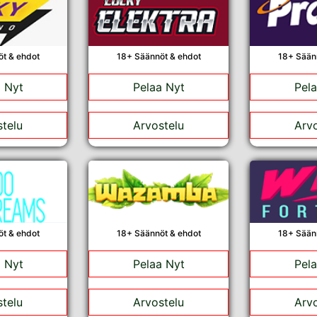
t & ehdot
18+ Säännöt & ehdot
18+ Sään
a Nyt
Pelaa Nyt
Pela
telu
Arvostelu
Arvo
t & ehdot
18+ Säännöt & ehdot
18+ Sään
a Nyt
Pelaa Nyt
Pela
telu
Arvostelu
Arvo