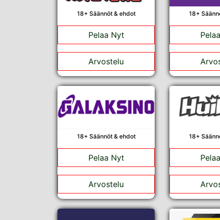
18+ Säännöt & ehdot
18+ Säännö
Pelaa Nyt
Pela
Arvostelu
Arvos
18+ Säännöt & ehdot
18+ Säännö
Pelaa Nyt
Pela
Arvostelu
Arvos