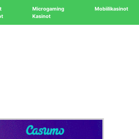
t
Microgaming
Mobiilikasinot
ot
Kasinot