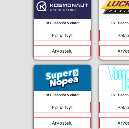
18+ Säännöt & ehdot
18+ Säännö
Pelaa Nyt
Pela
Arvostelu
Arvos
18+ Säännöt & ehdot
18+ Säännö
Pelaa Nyt
Pela
Arvostelu
Arvos