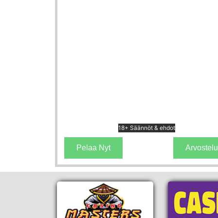
18+ Säännöt & ehdot
Pelaa Nyt
Arvostel