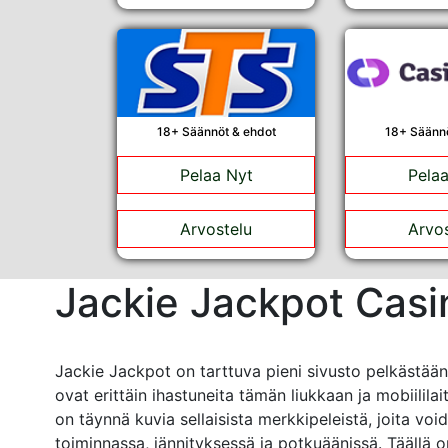
18+ Säännöt & ehdot
18+ Säännö
Pelaa Nyt
Pela
Arvostelu
Arvos
Jackie Jackpot Casi
Jackie Jackpot on tarttuva pieni sivusto pelkästään
ovat erittäin ihastuneita tämän liukkaan ja mobiilila
on täynnä kuvia sellaisista merkkipeleistä, joita voi
toiminnassa, jännityksessä ja potkuäänissä. Täällä on