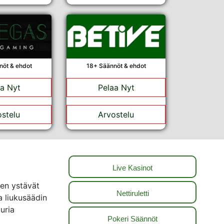
nöt & ehdot
18+ Säännöt & ehdot
a Nyt
Pelaa Nyt
stelu
Arvostelu
Live Kasinot
ien ystävät
Nettiruletti
a liukusäädin
uria
Pokeri Säännöt