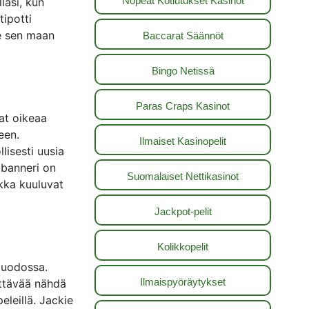
Nopeat Kotiutukset Kasinot
läsi, kun
tipotti
ee sen maan
Baccarat Säännöt
Bingo Netissä
Paras Craps Kasinot
tat oikeaa
een.
Ilmaiset Kasinopelit
lisesti uusia
 banneri on
Suomalaiset Nettikasinot
lkka kuuluvat
Jackpot-pelit
Kolikkopelit
 muodossa.
Ilmaispyöräytykset
ättävää nähdä
eleillä. Jackie