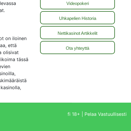
olevassa
Videopokeri
at.
Uhkapelien Historia
Nettikasinot Artikkelit
ot on iloinen
aa, että
Ota yhteyttä
 olisivat
alikoima tässä
evien
inoilla,
eskimääräistä
kasinolla,
fi 18+ | Pelaa Vastuullisesti