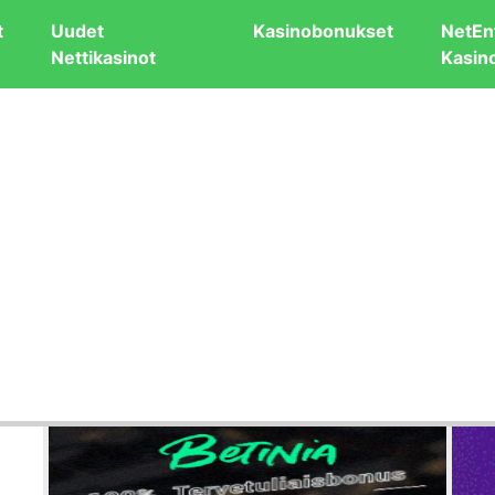
t
Uudet
Kasinobonukset
NetEn
Nettikasinot
Kasin