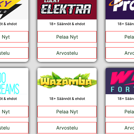
t & ehdot
18+ Säännöt & ehdot
18+ Sään
a Nyt
Pelaa Nyt
Pela
telu
Arvostelu
Arvo
t & ehdot
18+ Säännöt & ehdot
18+ Sään
a Nyt
Pelaa Nyt
Pela
telu
Arvostelu
Arvo