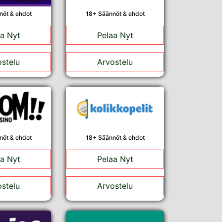
nöt & ehdot
18+ Säännöt & ehdot
a Nyt
Pelaa Nyt
stelu
Arvostelu
nöt & ehdot
18+ Säännöt & ehdot
a Nyt
Pelaa Nyt
stelu
Arvostelu