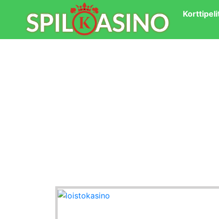
Korttipeli